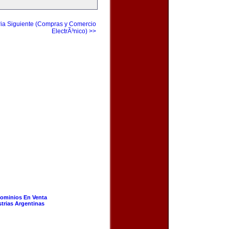
ia Siguiente (Compras y Comercio
ElectrÃ³nico) >>
ominios En Venta
strias Argentinas