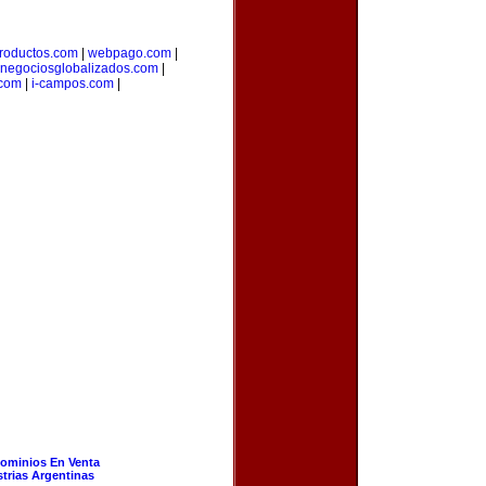
roductos.com
|
webpago.com
|
negociosglobalizados.com
|
.com
|
i-campos.com
|
ominios En Venta
strias Argentinas