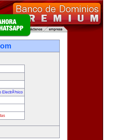
com
 ElectrÃ³nico
tas