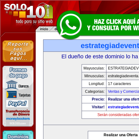
estrategiadeven
El dueño de este dominio lo ha
Mayusculas:
ESTRATEGIADEV
Minusculas:
estrategiadevent
Longitud:
17 caracteres
Categorias:
Ventas y Comercia
Precio:
Realizar una ofer
Visitar!
estrategiadeven
Serán consideradas ofer
Realizar una Oferta