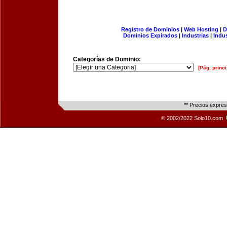
Registro de Dominios
|
Web Hosting
|
D
Dominios Expirados
|
Industrias
|
Indu
Categorías de Dominio:
[Pág. princi
** Precios expre
© 2002/2022 Solo10.com