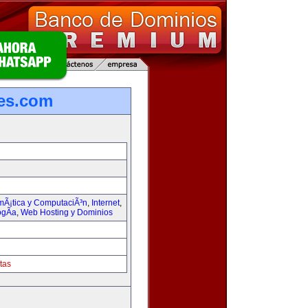
les.com
rmÃ¡tica y ComputaciÃ³n
,
Internet
,
ogÃ­a
,
Web Hosting y Dominios
tas