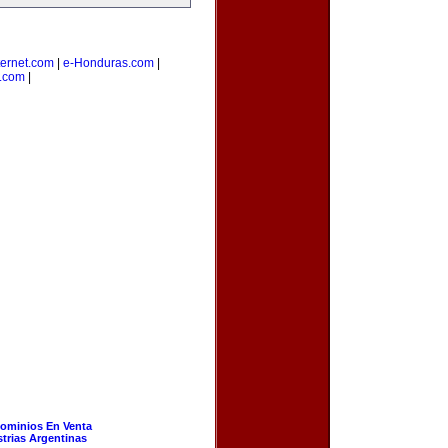
ernet.com
|
e-Honduras.com
|
s.com
|
ominios En Venta
strias Argentinas