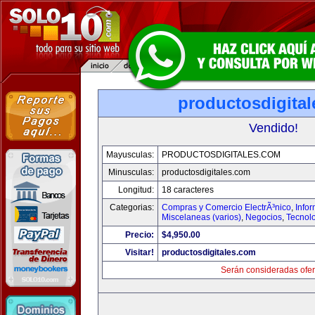
productosdigita
Vendido!
Mayusculas:
PRODUCTOSDIGITALES.COM
Minusculas:
productosdigitales.com
Longitud:
18 caracteres
Categorias:
Compras y Comercio ElectrÃ³nico
,
Info
Miscelaneas (varios)
,
Negocios
,
Tecnol
Precio:
$4,950.00
Visitar!
productosdigitales.com
Serán consideradas ofer