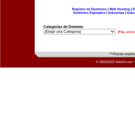
Registro de Dominios
|
Web Hosting
|
D
Dominios Expirados
|
Industrias
|
Indu
Categorías de Dominio:
[Pág. princi
** Precios expre
© 2002/2022 Solo10.com