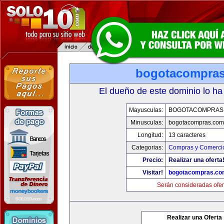
bogotacompra
El dueño de este dominio lo ha
Mayusculas:
BOGOTACOMPRAS
Minusculas:
bogotacompras.com
Longitud:
13 caracteres
Categorias:
Compras y Comercio
Precio:
Realizar una oferta
Visitar!
bogotacompras.co
Serán consideradas ofer
Realizar una Oferta