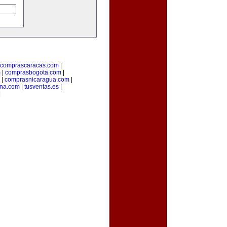
comprascaracas.com
|
m
|
comprasbogota.com
|
|
comprasnicaragua.com
|
ina.com
|
tusventas.es
|
|