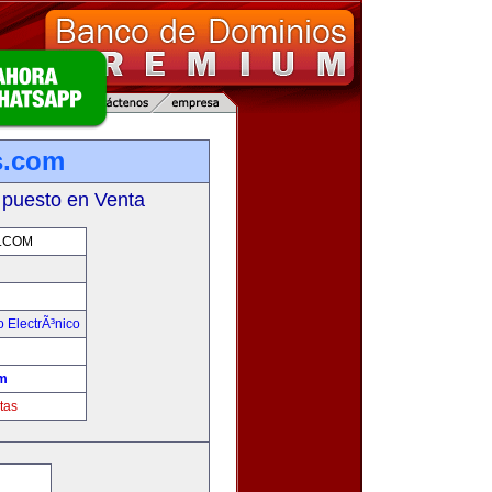
s.com
 puesto en Venta
.COM
 ElectrÃ³nico
!
m
tas