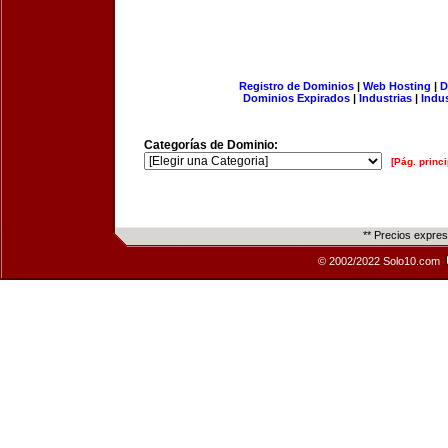
Registro de Dominios
|
Web Hosting
|
D
Dominios Expirados
|
Industrias
|
Indu
Categorías de Dominio:
[Pág. princi
** Precios expre
© 2002/2022 Solo10.com