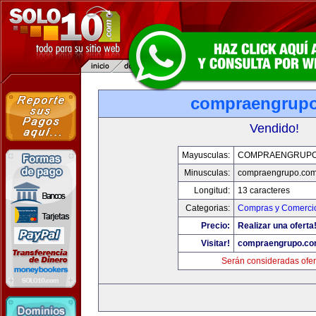
compraengrup
Vendido!
Mayusculas:
COMPRAENGRUPO
Minusculas:
compraengrupo.co
Longitud:
13 caracteres
Categorias:
Compras y Comercio
Precio:
Realizar una oferta
Visitar!
compraengrupo.c
Serán consideradas ofer