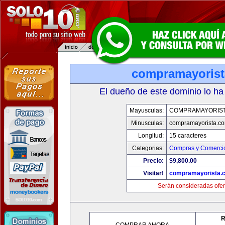
compramayoris
El dueño de este dominio lo ha
Mayusculas:
COMPRAMAYORIS
Minusculas:
compramayorista.c
Longitud:
15 caracteres
Categorias:
Compras y Comercio
Precio:
$9,800.00
Visitar!
compramayorista.
Serán consideradas ofer
R