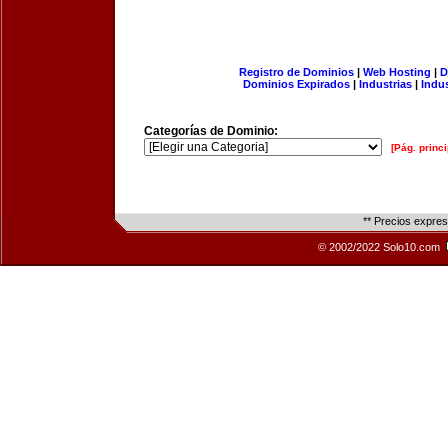
Registro de Dominios
|
Web Hosting
|
D
Dominios Expirados
|
Industrias
|
Indu
Categorías de Dominio:
[Pág. princi
** Precios expre
© 2002/2022 Solo10.com