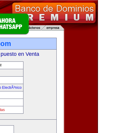
com
 puesto en Venta
M
 ElectrÃ³nico
!
tas