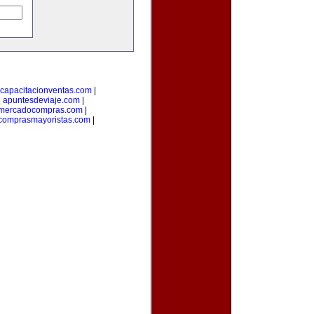
capacitacionventas.com
|
|
apuntesdeviaje.com
|
mercadocompras.com
|
comprasmayoristas.com
|