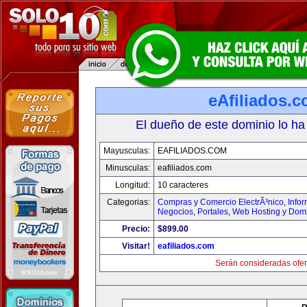
eAfiliados.
El dueño de este dominio lo ha
Mayusculas:
EAFILIADOS.COM
Minusculas:
eafiliados.com
Longitud:
10 caracteres
Categorias:
Compras y Comercio ElectrÃ³nico
,
Info
Negocios
,
Portales
,
Web Hosting y Dom
Precio:
$899.00
Visitar!
eafiliados.com
Serán consideradas ofer