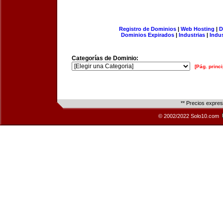
Registro de Dominios
|
Web Hosting
|
D
Dominios Expirados
|
Industrias
|
Indu
Categorías de Dominio:
[Pág. princi
** Precios expre
© 2002/2022 Solo10.com