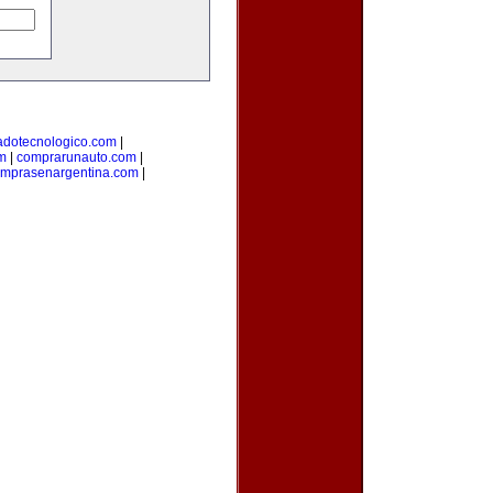
adotecnologico.com
|
m
|
comprarunauto.com
|
mprasenargentina.com
|