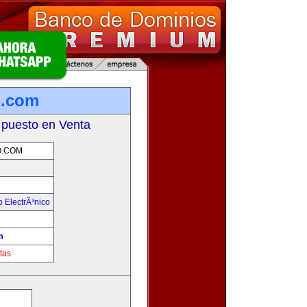
o.com
 puesto en Venta
.COM
 ElectrÃ³nico
!
m
tas