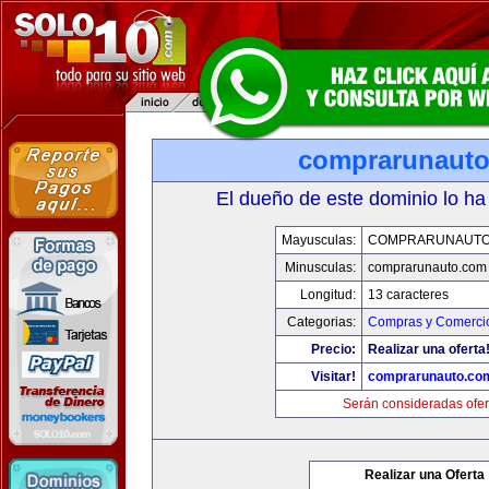
comprarunaut
El dueño de este dominio lo ha
Mayusculas:
COMPRARUNAUTO
Minusculas:
comprarunauto.com
Longitud:
13 caracteres
Categorias:
Compras y Comercio
Precio:
Realizar una oferta
Visitar!
comprarunauto.co
Serán consideradas ofer
Realizar una Oferta