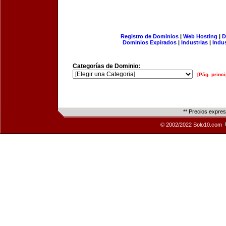
Registro de Dominios
|
Web Hosting
|
D
Dominios Expirados
|
Industrias
|
Indu
Categorías de Dominio:
[Pág. princi
** Precios expre
© 2002/2022 Solo10.com