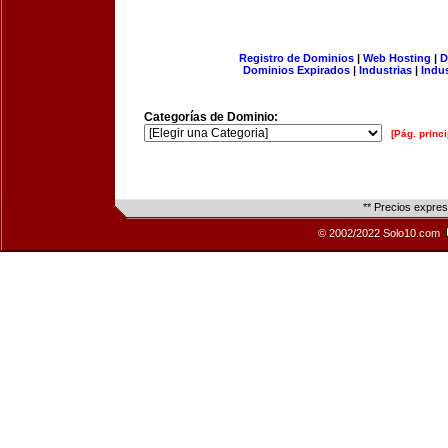
Registro de Dominios
|
Web Hosting
|
D
Dominios Expirados
|
Industrias
|
Indu
Categorías de Dominio:
[Pág. princi
** Precios expre
© 2002/2022 Solo10.com