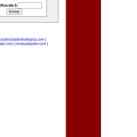
Ofrecido $
|
publicidadestrategica.com
|
iaje.com
|
rentayalquiler.com
|