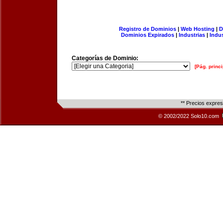
Registro de Dominios
|
Web Hosting
|
D
Dominios Expirados
|
Industrias
|
Indu
Categorías de Dominio:
[Pág. princi
** Precios expre
© 2002/2022 Solo10.com