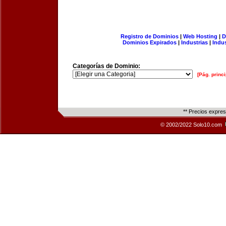
Registro de Dominios
|
Web Hosting
|
D
Dominios Expirados
|
Industrias
|
Indu
Categorías de Dominio:
[Pág. princi
** Precios expre
© 2002/2022 Solo10.com