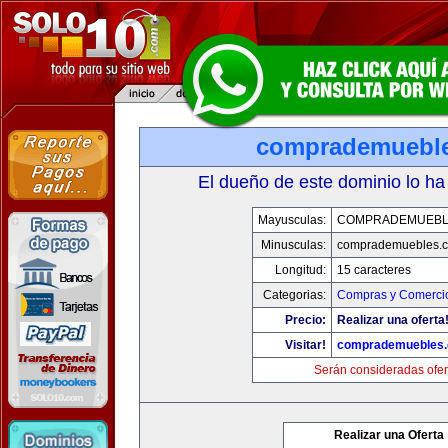
comprademuebl
El dueño de este dominio lo ha
Mayusculas:
COMPRADEMUEBL
Minusculas:
comprademuebles.
Longitud:
15 caracteres
Categorias:
Compras y Comercio
Precio:
Realizar una oferta
Visitar!
comprademuebles
Serán consideradas ofer
Realizar una Oferta