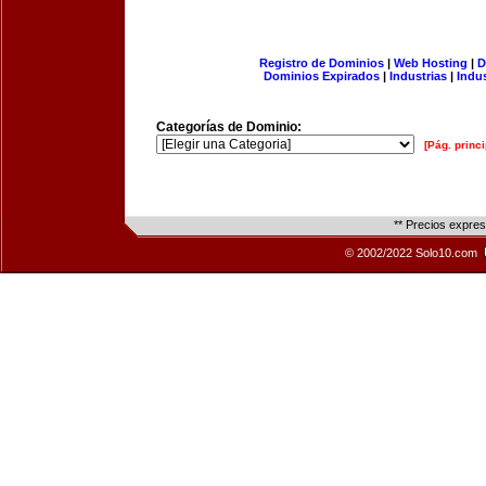
Registro de Dominios
|
Web Hosting
|
D
Dominios Expirados
|
Industrias
|
Indu
Categorías de Dominio:
[Pág. princi
** Precios expre
© 2002/2022 Solo10.com