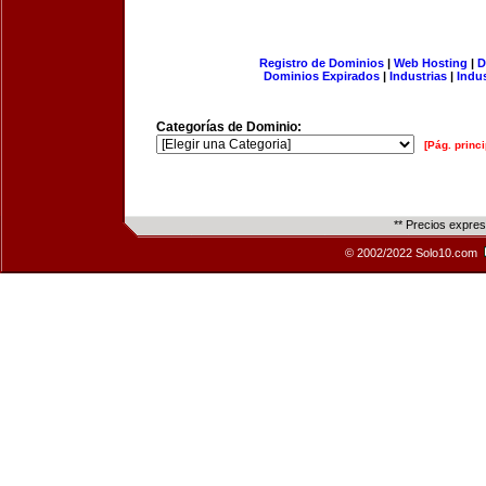
Registro de Dominios
|
Web Hosting
|
D
Dominios Expirados
|
Industrias
|
Indu
Categorías de Dominio:
[Pág. princi
** Precios expre
© 2002/2022 Solo10.com