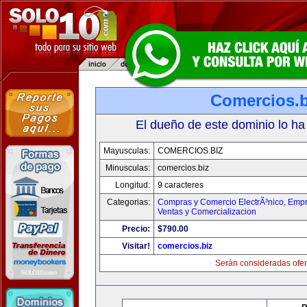
Comercios.b
El dueño de este dominio lo ha
Mayusculas:
COMERCIOS.BIZ
Minusculas:
comercios.biz
Longitud:
9 caracteres
Categorias:
Compras y Comercio ElectrÃ³nico
,
Empr
Ventas y Comercializacion
Precio:
$790.00
Visitar!
comercios.biz
Serán consideradas ofer