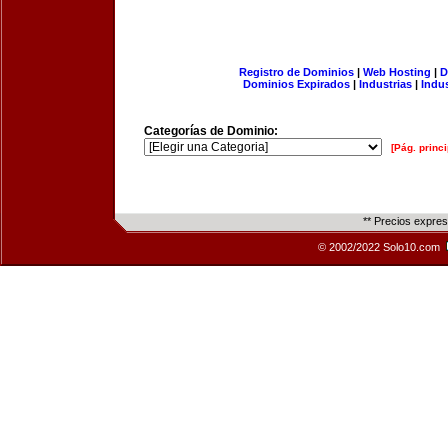
Registro de Dominios
|
Web Hosting
|
D
Dominios Expirados
|
Industrias
|
Indu
Categorías de Dominio:
[Pág. princi
** Precios expre
© 2002/2022 Solo10.com