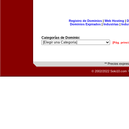
Registro de Dominios
|
Web Hosting
|
D
Dominios Expirados
|
Industrias
|
Indu
Categorías de Dominio:
[Pág. princi
** Precios expre
© 2002/2022 Solo10.com