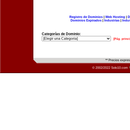
Registro de Dominios
|
Web Hosting
|
D
Dominios Expirados
|
Industrias
|
Indu
Categorías de Dominio:
[Pág. princi
** Precios expre
© 2002/2022 Solo10.com