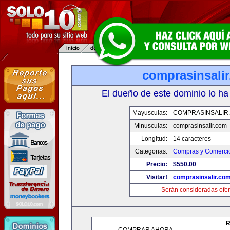
comprasinsali
El dueño de este dominio lo ha
Mayusculas:
COMPRASINSALIR
Minusculas:
comprasinsalir.com
Longitud:
14 caracteres
Categorias:
Compras y Comercio
Precio:
$550.00
Visitar!
comprasinsalir.co
Serán consideradas ofer
R