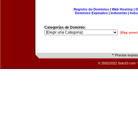
Registro de Dominios
|
Web Hosting
|
D
Dominios Expirados
|
Industrias
|
Indu
Categorías de Dominio:
[Pág. princi
** Precios expre
© 2002/2022 Solo10.com