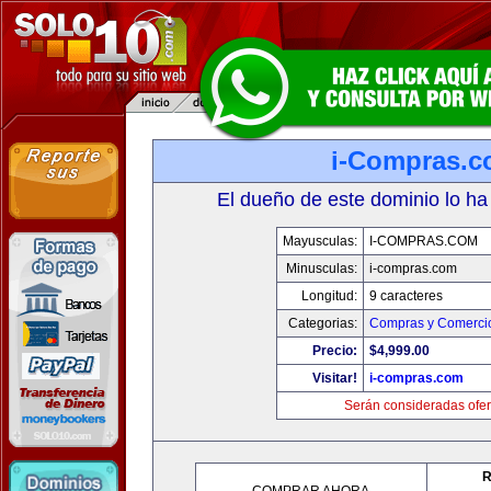
i-Compras.
El dueño de este dominio lo ha
Mayusculas:
I-COMPRAS.COM
Minusculas:
i-compras.com
Longitud:
9 caracteres
Categorias:
Compras y Comercio
Precio:
$4,999.00
Visitar!
i-compras.com
Serán consideradas ofer
R