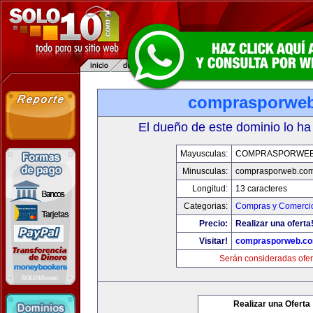
comprasporwe
El dueño de este dominio lo ha
Mayusculas:
COMPRASPORWEB
Minusculas:
comprasporweb.co
Longitud:
13 caracteres
Categorias:
Compras y Comercio
Precio:
Realizar una oferta
Visitar!
comprasporweb.c
Serán consideradas ofer
Realizar una Oferta