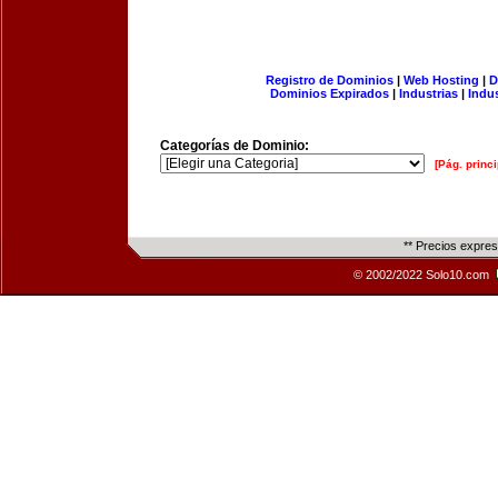
Registro de Dominios
|
Web Hosting
|
D
Dominios Expirados
|
Industrias
|
Indu
Categorías de Dominio:
[Pág. princi
** Precios expre
© 2002/2022 Solo10.com