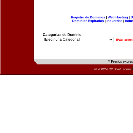
Registro de Dominios
|
Web Hosting
|
D
Dominios Expirados
|
Industrias
|
Indu
Categorías de Dominio:
[Pág. princi
** Precios expre
© 2002/2022 Solo10.com