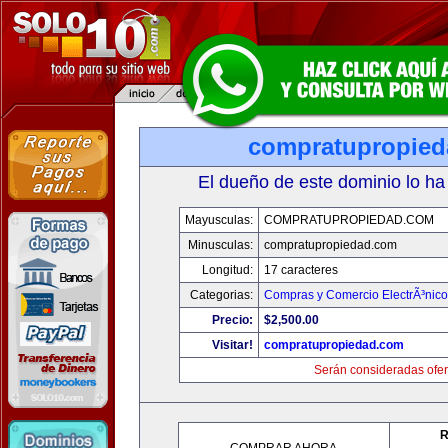
compratupropie
El dueño de este dominio lo ha
Mayusculas:
COMPRATUPROPIEDAD.COM
Minusculas:
compratupropiedad.com
Longitud:
17 caracteres
Categorias:
Compras y Comercio ElectrÃ³nico
Precio:
$2,500.00
Visitar!
compratupropiedad.com
Serán consideradas ofer
R