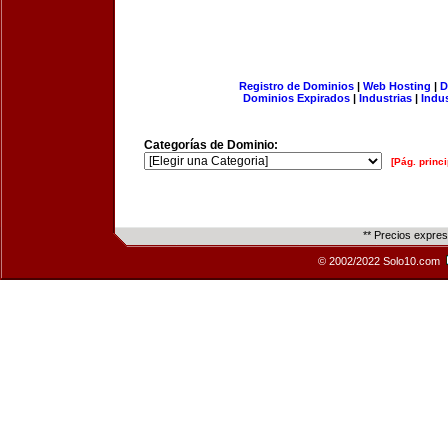
Registro de Dominios
|
Web Hosting
|
D
Dominios Expirados
|
Industrias
|
Indu
Categorías de Dominio:
[Pág. princi
** Precios expre
© 2002/2022 Solo10.com