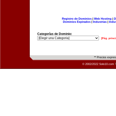
Registro de Dominios
|
Web Hosting
|
D
Dominios Expirados
|
Industrias
|
Indu
Categorías de Dominio:
[Pág. princi
** Precios expre
© 2002/2022 Solo10.com