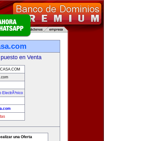
asa.com
 puesto en Venta
CASA.COM
.com
 ElectrÃ³nico
a.com
tas
ealizar una Oferta