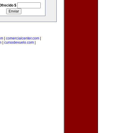
Ofrecido $
om
|
comercialcenter.com
|
m
|
cursodevuelo.com
|