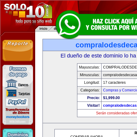
compralodesdec
El dueño de este dominio lo ha
Mayusculas:
COMPRALODESDE
Minusculas:
compralodesdecasa
Longitud:
17 caracteres
Categorias:
Compras y Comercio
Precio:
$1,999.00
Visitar!
compralodesdecas
Serán consideradas ofer
R