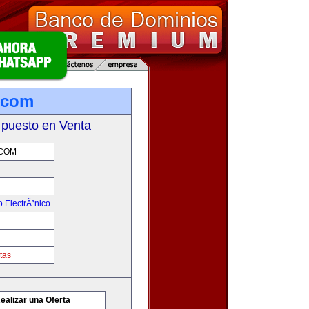
.com
 puesto en Venta
COM
 ElectrÃ³nico
tas
ealizar una Oferta