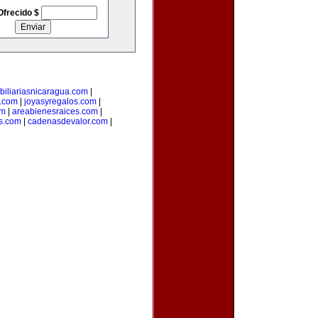
Ofrecido $
biliariasnicaragua.com
|
.com
|
joyasyregalos.com
|
om
|
areabienesraices.com
|
s.com
|
cadenasdevalor.com
|