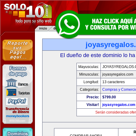
joyasyregalos
El dueño de este dominio lo ha
Mayusculas:
JOYASYREGALOS.
Minusculas:
joyasyregalos.com
Longitud:
13 caracteres
Categorias:
Compras y Comercio
Precio:
$799.00
Visitar!
joyasyregalos.com
Serán consideradas ofer
R