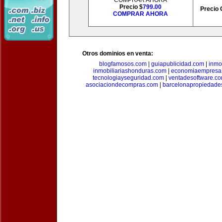
COMPRAR AHORA
Precio $
799.00
Precio 
COMPRAR AHORA
Otros dominios en venta:
blogfamosos.com
|
guiapublicidad.com
|
inmo
inmobiliariashonduras.com
|
economiaempresa
tecnologiayseguridad.com
|
ventadesoftware.c
asociaciondecompras.com
|
barcelonapropiedade