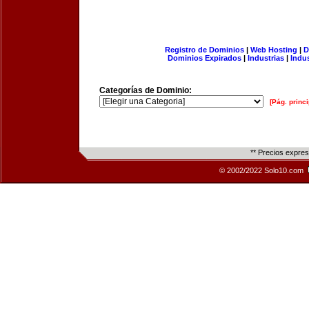
Registro de Dominios
|
Web Hosting
|
D
Dominios Expirados
|
Industrias
|
Indu
Categorías de Dominio:
[Pág. princi
** Precios expre
© 2002/2022 Solo10.com