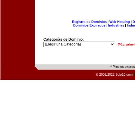
Registro de Dominios
|
Web Hosting
|
D
Dominios Expirados
|
Industrias
|
Indu
Categorías de Dominio:
[Pág. princi
** Precios expre
© 2002/2022 Solo10.com