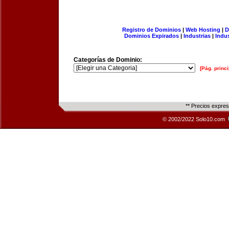
Registro de Dominios
|
Web Hosting
|
D
Dominios Expirados
|
Industrias
|
Indu
Categorías de Dominio:
[Pág. princi
** Precios expre
© 2002/2022 Solo10.com