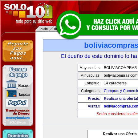
boliviacompra
El dueño de este dominio lo ha
Mayusculas:
BOLIVIACOMPRAS
Minusculas:
boliviacompras.com
Longitud:
14 caracteres
Categorias:
Compras y Comercio
Precio:
Realizar una oferta
Visitar!
boliviacompras.co
Serán consideradas ofer
Realizar una Oferta