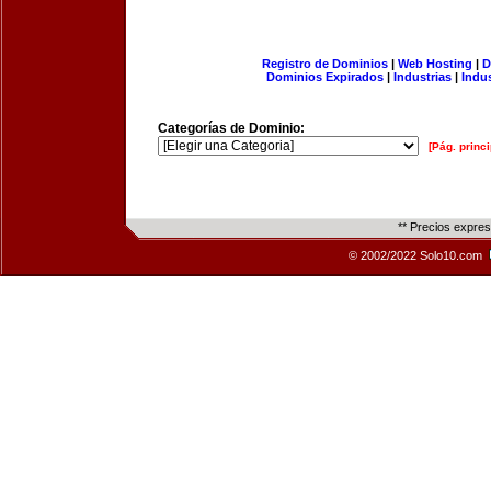
Registro de Dominios
|
Web Hosting
|
D
Dominios Expirados
|
Industrias
|
Indu
Categorías de Dominio:
[Pág. princi
** Precios expre
© 2002/2022 Solo10.com