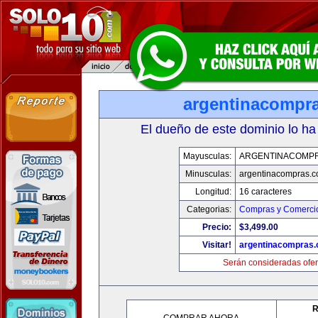
argentinacompr
El dueño de este dominio lo ha
Mayusculas:
ARGENTINACOMP
Minusculas:
argentinacompras.
Longitud:
16 caracteres
Categorias:
Compras y Comercio
Precio:
$3,499.00
Visitar!
argentinacompras
Serán consideradas ofer
R