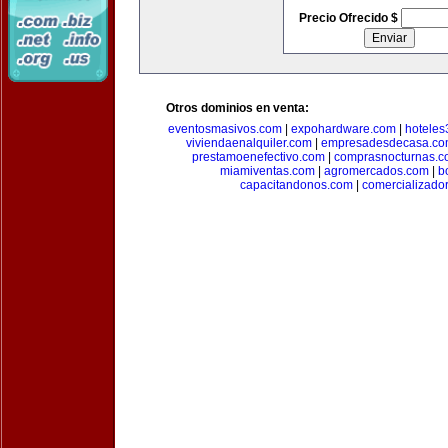
Precio Ofrecido $
Otros dominios en venta:
eventosmasivos.com
|
expohardware.com
|
hotele
viviendaenalquiler.com
|
empresadesdecasa.co
prestamoenefectivo.com
|
comprasnocturnas.
miamiventas.com
|
agromercados.com
|
b
capacitandonos.com
|
comercializador