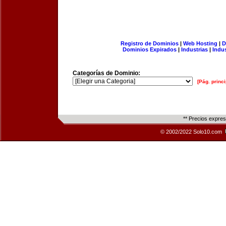
Registro de Dominios
|
Web Hosting
|
D
Dominios Expirados
|
Industrias
|
Indu
Categorías de Dominio:
[Pág. princi
** Precios expre
© 2002/2022 Solo10.com