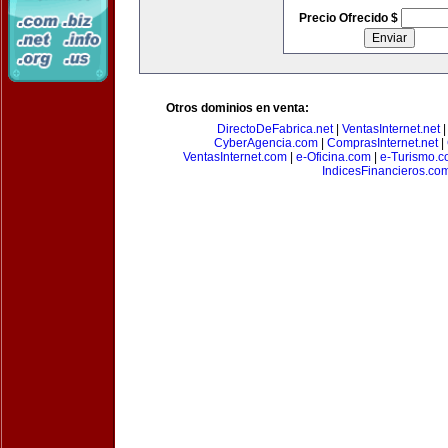
Precio Ofrecido $
Otros dominios en venta:
DirectoDeFabrica.net
|
VentasInternet.net
CyberAgencia.com
|
ComprasInternet.net
|
VentasInternet.com
|
e-Oficina.com
|
e-Turismo.
IndicesFinancieros.co