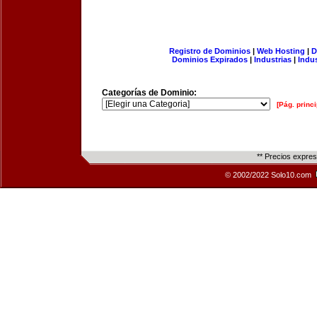
Registro de Dominios
|
Web Hosting
|
D
Dominios Expirados
|
Industrias
|
Indu
Categorías de Dominio:
[Pág. princi
** Precios expre
© 2002/2022 Solo10.com