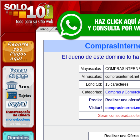
ComprasInterne
El dueño de este dominio lo ha
Mayusculas:
COMPRASINTERNE
Minusculas:
comprasinternet.net
Longitud:
15 caracteres
Categorias:
Compras y Comercio
Precio:
Realizar una oferta
Visitar!
comprasinternet.ne
Serán consideradas ofer
Realizar una Oferta