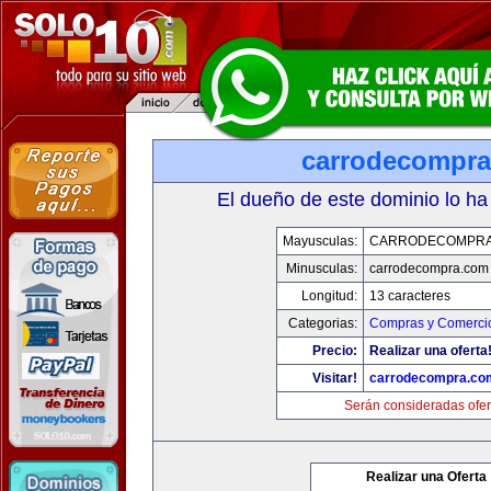
carrodecompr
El dueño de este dominio lo ha
Mayusculas:
CARRODECOMPRA
Minusculas:
carrodecompra.com
Longitud:
13 caracteres
Categorias:
Compras y Comercio
Precio:
Realizar una oferta
Visitar!
carrodecompra.co
Serán consideradas ofer
Realizar una Oferta