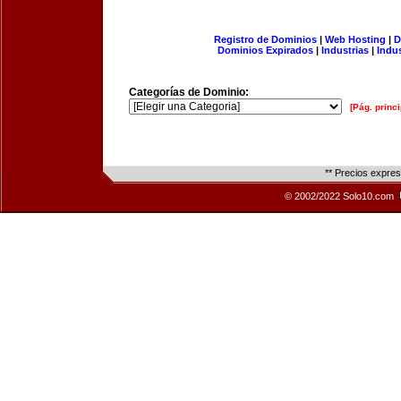
Registro de Dominios
|
Web Hosting
|
D
Dominios Expirados
|
Industrias
|
Indu
Categorías de Dominio:
[Pág. princi
** Precios expre
© 2002/2022 Solo10.com