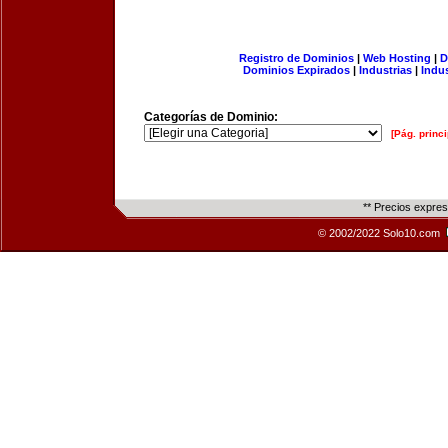
Registro de Dominios
|
Web Hosting
|
D
Dominios Expirados
|
Industrias
|
Indu
Categorías de Dominio:
[Pág. princi
** Precios expre
© 2002/2022 Solo10.com