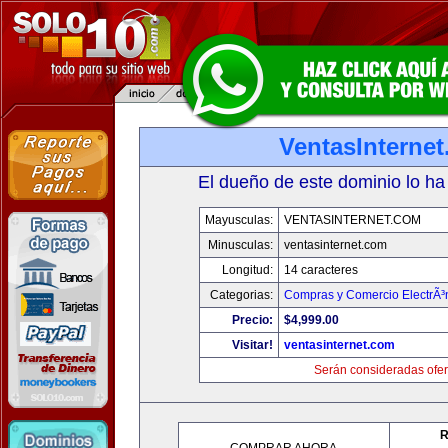
VentasInterne
El dueño de este dominio lo ha
Mayusculas:
VENTASINTERNET.COM
Minusculas:
ventasinternet.com
Longitud:
14 caracteres
Categorias:
Compras y Comercio ElectrÃ³
Precio:
$4,999.00
Visitar!
ventasinternet.com
Serán consideradas ofer
R