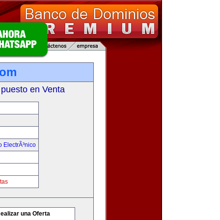
com
 puesto en Venta
 ElectrÃ³nico
tas
ealizar una Oferta