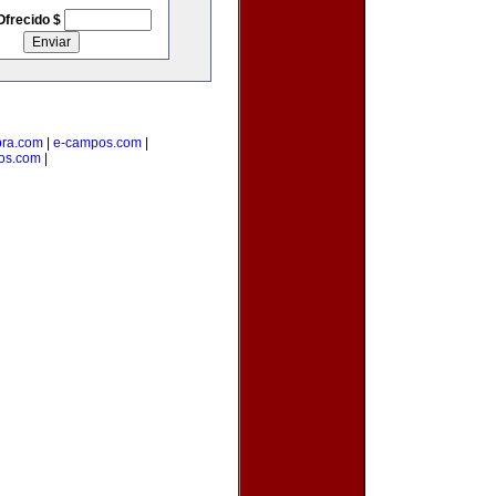
Ofrecido $
pra.com
|
e-campos.com
|
os.com
|