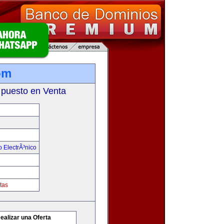
om
 puesto en Venta
 ElectrÃ³nico
tas
ealizar una Oferta