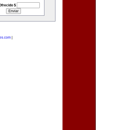
Ofrecido $
tes.com
|