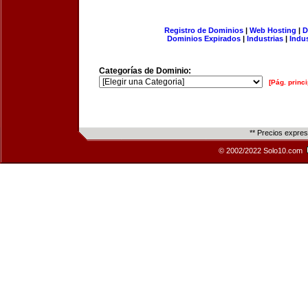
Registro de Dominios
|
Web Hosting
|
D
Dominios Expirados
|
Industrias
|
Indu
Categorías de Dominio:
[Pág. princi
** Precios expre
© 2002/2022 Solo10.com