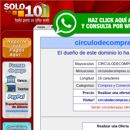
circulodecompr
El dueño de este dominio lo ha
Mayusculas:
CIRCULODECOMP
Minusculas:
circulodecompras.c
Longitud:
16 caracteres
Categorias:
Compras y Comercio
Precio:
Realizar una oferta
Visitar!
circulodecompras
Serán consideradas ofer
Realizar una Oferta