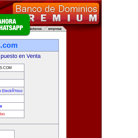
s.com
 puesto en Venta
S.COM
 ElectrÃ³nico
!
m
tas