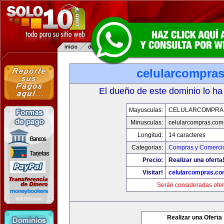
celularcompra
El dueño de este dominio lo ha
Mayusculas:
CELULARCOMPRA
Minusculas:
celularcompras.com
Longitud:
14 caracteres
Categorias:
Compras y Comercio
Precio:
Realizar una oferta
Visitar!
celularcompras.co
Serán consideradas ofer
Realizar una Oferta