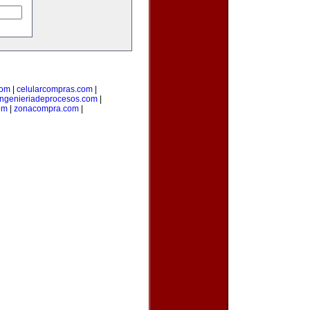
com
|
celularcompras.com
|
ingenieriadeprocesos.com
|
om
|
zonacompra.com
|