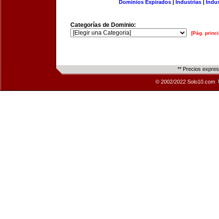
Dominios Expirados
|
Industrias
|
Indu
Categorías de Dominio:
[Pág. princi
** Precios expre
© 2002/2022 Solo10.com