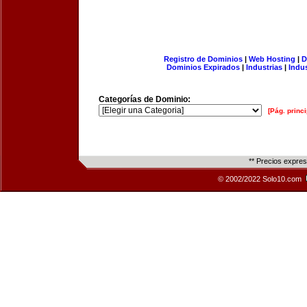
Registro de Dominios
|
Web Hosting
|
D
Dominios Expirados
|
Industrias
|
Indu
Categorías de Dominio:
[Pág. princi
** Precios expre
© 2002/2022 Solo10.com