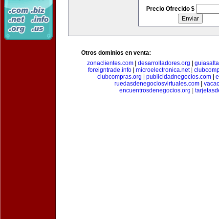
Precio Ofrecido $
Otros dominios en venta:
zonaclientes.com
|
desarrolladores.org
|
guiasalt
foreigntrade.info
|
microelectronica.net
|
clubcom
clubcompras.org
|
publicidadnegocios.com
|
e
ruedasdenegociosvirtuales.com
|
vacac
encuentrosdenegocios.org
|
tarjetas