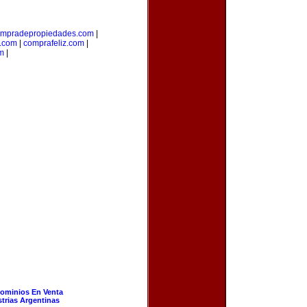
mpradepropiedades.com
|
a.com
|
comprafeliz.com
|
m
|
ominios En Venta
strias Argentinas