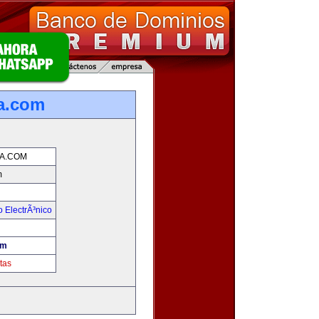
a.com
A.COM
m
 ElectrÃ³nico
!
om
tas