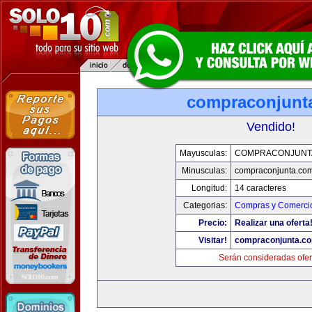
compraconjunt
Vendido!
Mayusculas:
COMPRACONJUNT
Minusculas:
compraconjunta.co
Longitud:
14 caracteres
Categorias:
Compras y Comercio
Precio:
Realizar una oferta
Visitar!
compraconjunta.c
Serán consideradas ofer