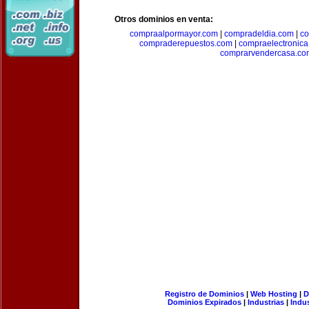
Otros dominios en venta:
compraalpormayor.com
|
compradeldia.com
|
co
compraderepuestos.com
|
compraelectronic
comprarvendercasa.co
Registro de Dominios
|
Web Hosting
|
D
Dominios Expirados
|
Industrias
|
Indu