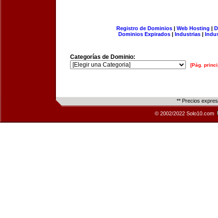
Registro de Dominios
|
Web Hosting
|
D
Dominios Expirados
|
Industrias
|
Indu
Categorías de Dominio:
[Pág. princi
** Precios expre
© 2002/2022 Solo10.com