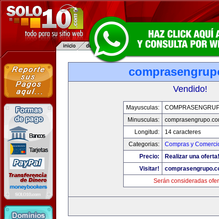
comprasengrup
Vendido!
Mayusculas:
COMPRASENGRUP
Minusculas:
comprasengrupo.c
Longitud:
14 caracteres
Categorias:
Compras y Comercio
Precio:
Realizar una oferta
Visitar!
comprasengrupo.
Serán consideradas ofer