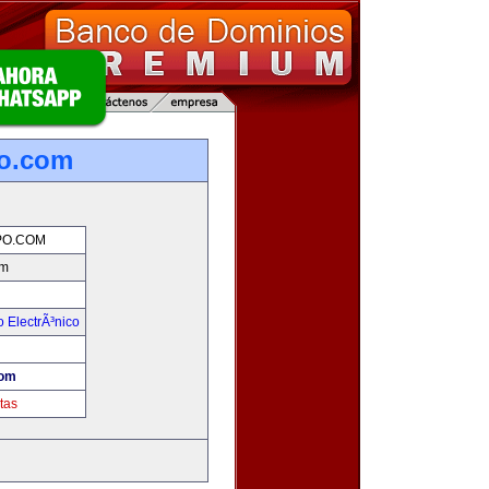
o.com
O.COM
om
 ElectrÃ³nico
!
com
tas