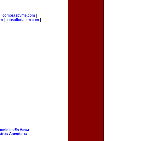
|
compraspyme.com
|
om
|
consultoriacrm.com
|
ominios En Venta
strias Argentinas