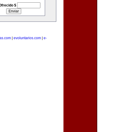
Ofrecido $
as.com
|
evoluntarios.com
|
e-