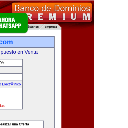
.com
 puesto en Venta
OM
 ElectrÃ³nico
tas
ealizar una Oferta