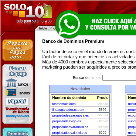
Banco de Dominios Premium
Un factor de éxito en el mundo Internet es con
fácil de recordar y que potencie las actividade
Más de 4000 nombres especialmente seleccion
marketing pueden ser adquiridos a precios pro
Buscar dominios:
Novedades
Nombre de dominio
Precio
Nomb
testdomain.com
Ofertar!
minut
fincasganaderas.com
$199
propi
propiedadeszaragoza.es
Ofertar!
expos
propiedadesvigo.es
Ofertar!
e-ind
propiedadesvalladolid.es
Ofertar!
prop
propiedadesvalencia.es
$295
merc