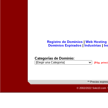
Registro de Dominios
|
Web Hosting
Dominios Expirados
|
Industrias
|
In
Categorías de Dominio:
[Pág. princi
** Precios expre
© 2002/2022 Solo10.com