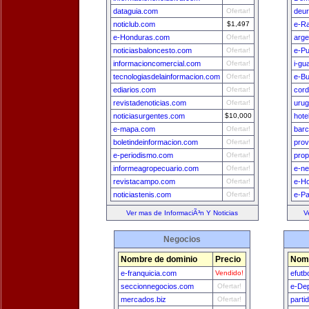
dataguia.com
Ofertar!
deu
noticlub.com
$1,497
e-Ra
e-Honduras.com
Ofertar!
arge
noticiasbaloncesto.com
Ofertar!
e-Pu
informacioncomercial.com
Ofertar!
i-gu
tecnologiasdelainformacion.com
Ofertar!
e-B
ediarios.com
Ofertar!
cord
revistadenoticias.com
Ofertar!
uru
noticiasurgentes.com
$10,000
hote
e-mapa.com
Ofertar!
bar
boletindeinformacion.com
Ofertar!
prov
e-periodismo.com
Ofertar!
prop
informeagropecuario.com
Ofertar!
e-n
revistacampo.com
Ofertar!
e-H
noticiastenis.com
Ofertar!
e-Pa
Ver mas de InformaciÃ³n Y Noticias
V
Negocios
Nombre de dominio
Precio
Nomb
e-franquicia.com
Vendido!
efutb
seccionnegocios.com
Ofertar!
e-De
mercados.biz
Ofertar!
parti