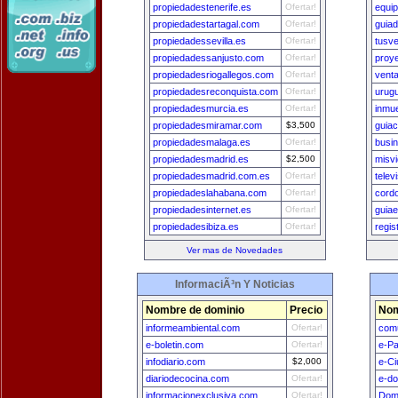
propiedadestenerife.es
Ofertar!
equi
propiedadestartagal.com
Ofertar!
guiad
propiedadessevilla.es
Ofertar!
tusv
propiedadessanjusto.com
Ofertar!
proy
propiedadesriogallegos.com
Ofertar!
vent
propiedadesreconquista.com
Ofertar!
urug
propiedadesmurcia.es
Ofertar!
inmue
propiedadesmiramar.com
$3,500
guia
propiedadesmalaga.es
Ofertar!
busin
propiedadesmadrid.es
$2,500
misv
propiedadesmadrid.com.es
Ofertar!
telev
propiedadeslahabana.com
Ofertar!
cord
propiedadesinternet.es
Ofertar!
guia
propiedadesibiza.es
Ofertar!
regis
Ver mas de Novedades
InformaciÃ³n Y Noticias
Nombre de dominio
Precio
Nom
informeambiental.com
Ofertar!
comu
e-boletin.com
Ofertar!
e-P
infodiario.com
$2,000
e-Ci
diariodecocina.com
Ofertar!
e-do
informacionexclusiva.com
Ofertar!
Dom