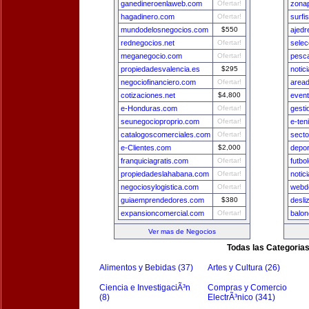
ganedineroenlaweb.com
Ofertar!
zona
hagadinero.com
Ofertar!
surfi
mundodelosnegocios.com
$550
ajedr
rednegocios.net
Ofertar!
sele
meganegocio.com
Ofertar!
pesca
propiedadesvalencia.es
$295
notic
negociofinanciero.com
Ofertar!
area
cotizaciones.net
$4,800
even
e-Honduras.com
Ofertar!
gest
seunegocioproprio.com
Ofertar!
e-ten
catalogoscomerciales.com
Ofertar!
secto
e-Clientes.com
$2,000
depo
franquiciagratis.com
Ofertar!
futbo
propiedadeslahabana.com
Ofertar!
notic
negociosylogistica.com
Ofertar!
webde
guiaemprendedores.com
$380
desli
expansioncomercial.com
Ofertar!
balon
Ver mas de Negocios
Todas las Categoria
Alimentos y Bebidas (37)
Artes y Cultura (26)
Ciencia e InvestigaciÃ³n
Compras y Comercio
(8)
ElectrÃ³nico (341)