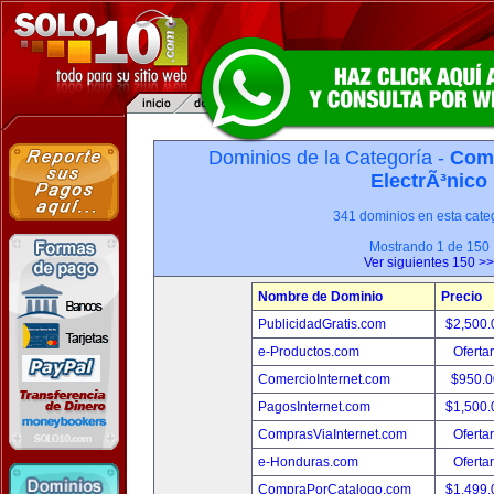
Dominios de la Categoría -
Com
ElectrÃ³nico
341 dominios en esta categ
Mostrando 1 de 150
Ver siguientes 150 >>
Nombre de Dominio
Precio
PublicidadGratis.com
$2,500
e-Productos.com
Oferta
ComercioInternet.com
$950.
PagosInternet.com
$1,500
ComprasViaInternet.com
Oferta
e-Honduras.com
Oferta
CompraPorCatalogo.com
$1,499