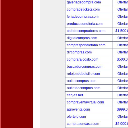
galeriadecompra.com
Oferta
compradetickets.com
Oferta
feriadecompras.com
Oferta
productosenoferta.com
Oferta
clubdecompradores.com
$1,500
digitalcompras.com
Oferta
comprasportelefono.com
Oferta
dircompras.com
Oferta
compraralcosto.com
$500.
buscadorcompras.com
Oferta
relojesdebolsillo.com
Oferta
outletcompras.com
Oferta
outletdecompras.com
Oferta
canjes.net
Oferta
compraventavirtual.com
Oferta
agroventa.com
$999.
ofertelo.com
Oferta
comprasencasa.com
$5,000