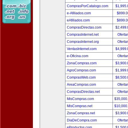
ComprasPorCatalogo.com
$1,995
e-Afiliados.com
$899.
eAfiliados.com
$899.
ComprasDirectas.com
$2,499
ComprasInternet.net
Oferta
ComprasInternet.org
Oferta
VentasInternet.com
$4,999
e-Oficina.com
Oferta
ZonaCompras.com
$3,900
AgroCompras.com
$1,999
ComprasWeb.com
$8,500
AreaCompras.com
Oferta
ComprasDirectas.net
Oferta
MisCompras.com
$35,000
MisCompras.net
$10,000
ZonaCompras.net
$3,900
DiaDeCompra.com
Oferta
eProductos.com
$1,500