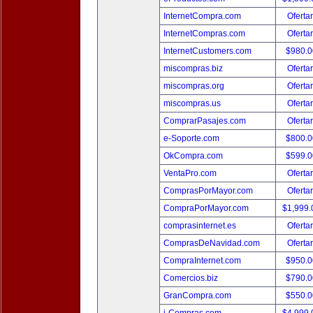
InternetCompra.com
Oferta
InternetCompras.com
Oferta
InternetCustomers.com
$980.
miscompras.biz
Oferta
miscompras.org
Oferta
miscompras.us
Oferta
ComprarPasajes.com
Oferta
e-Soporte.com
$800.
OkCompra.com
$599.
VentaPro.com
Oferta
ComprasPorMayor.com
Oferta
CompraPorMayor.com
$1,999
comprasinternet.es
Oferta
ComprasDeNavidad.com
Oferta
CompraInternet.com
$950.
Comercios.biz
$790.
GranCompra.com
$550.