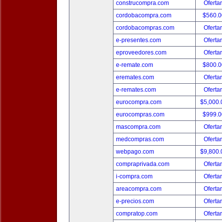
construcompra.com
Oferta
cordobacompra.com
$560.
cordobacompras.com
Oferta
e-presentes.com
Oferta
eproveedores.com
Oferta
e-remate.com
$800.
eremates.com
Oferta
e-remates.com
Oferta
eurocompra.com
$5,000
eurocompras.com
$999.
mascompra.com
Oferta
medcompras.com
Oferta
webpago.com
$9,800
compraprivada.com
Oferta
i-compra.com
Oferta
areacompra.com
Oferta
e-precios.com
Oferta
compratop.com
Oferta